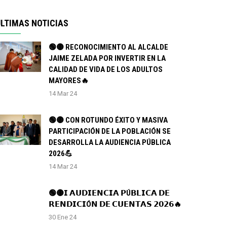
LTIMAS NOTICIAS
🟢🟡 RECONOCIMIENTO AL ALCALDE
JAIME ZELADA POR INVERTIR EN LA
CALIDAD DE VIDA DE LOS ADULTOS
MAYORES🔥
14 Mar 24
🟢🟡 CON ROTUNDO ÉXITO Y MASIVA
PARTICIPACIÓN DE LA POBLACIÓN SE
DESARROLLA LA AUDIENCIA PÚBLICA
2026💪
14 Mar 24
🟢🟡𝗜 𝗔𝗨𝗗𝗜𝗘𝗡𝗖𝗜𝗔 𝗣Ú𝗕𝗟𝗜𝗖𝗔 𝗗𝗘
𝗥𝗘𝗡𝗗𝗜𝗖𝗜Ó𝗡 𝗗𝗘 𝗖𝗨𝗘𝗡𝗧𝗔𝗦 𝟮𝟬𝟮𝟲🔥
30 Ene 24