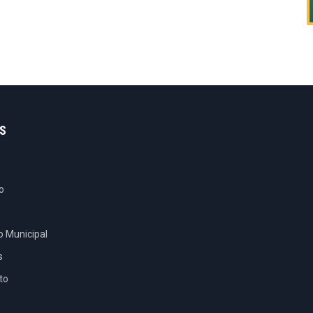
S
o
e
o Municipal
s
to