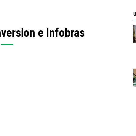
U
nversion e Infobras