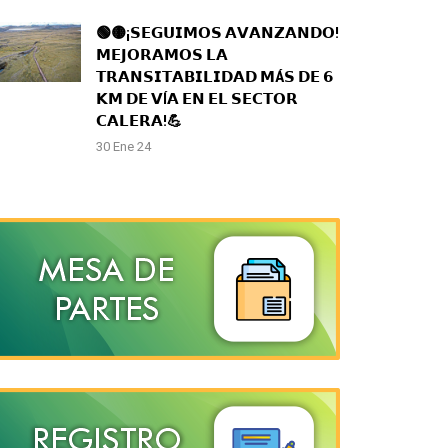
🟢🟡¡𝗦𝗘𝗚𝗨𝗜𝗠𝗢𝗦 𝗔𝗩𝗔𝗡𝗭𝗔𝗡𝗗𝗢!
𝗠𝗘𝗝𝗢𝗥𝗔𝗠𝗢𝗦 𝗟𝗔
𝗧𝗥𝗔𝗡𝗦𝗜𝗧𝗔𝗕𝗜𝗟𝗜𝗗𝗔𝗗 𝗠Á𝗦 𝗗𝗘 𝟲
𝗞𝗠 𝗗𝗘 𝗩Í𝗔 𝗘𝗡 𝗘𝗟 𝗦𝗘𝗖𝗧𝗢𝗥
𝗖𝗔𝗟𝗘𝗥𝗔!💪
30 Ene 24