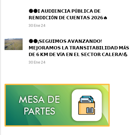
🟢🟡𝗜 𝗔𝗨𝗗𝗜𝗘𝗡𝗖𝗜𝗔 𝗣Ú𝗕𝗟𝗜𝗖𝗔 𝗗𝗘
𝗥𝗘𝗡𝗗𝗜𝗖𝗜Ó𝗡 𝗗𝗘 𝗖𝗨𝗘𝗡𝗧𝗔𝗦 𝟮𝟬𝟮𝟲🔥
30 Ene 24
🟢🟡¡𝗦𝗘𝗚𝗨𝗜𝗠𝗢𝗦 𝗔𝗩𝗔𝗡𝗭𝗔𝗡𝗗𝗢!
𝗠𝗘𝗝𝗢𝗥𝗔𝗠𝗢𝗦 𝗟𝗔 𝗧𝗥𝗔𝗡𝗦𝗜𝗧𝗔𝗕𝗜𝗟𝗜𝗗𝗔𝗗 𝗠Á𝗦
𝗗𝗘 𝟲 𝗞𝗠 𝗗𝗘 𝗩Í𝗔 𝗘𝗡 𝗘𝗟 𝗦𝗘𝗖𝗧𝗢𝗥 𝗖𝗔𝗟𝗘𝗥𝗔!💪
30 Ene 24