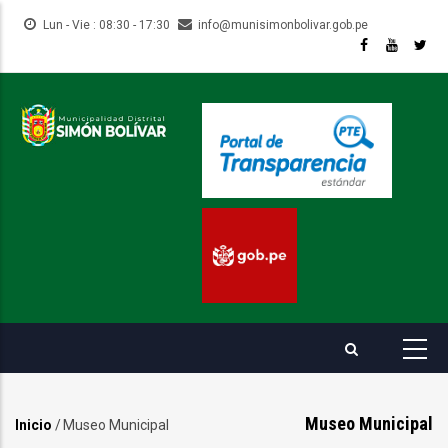
Pasar
Lun - Vie : 08:30 - 17:30
info@munisimonbolivar.gob.pe
al
contenido
principal
Museo Municipal
Inicio
/
Museo Municipal
Sobrescribir