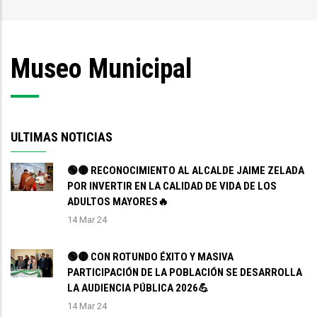
enlaces
de
Museo Municipal
ayuda
a
la
navegación
ULTIMAS NOTICIAS
🟢🟡 RECONOCIMIENTO AL ALCALDE JAIME ZELADA
POR INVERTIR EN LA CALIDAD DE VIDA DE LOS
ADULTOS MAYORES🔥
14 Mar 24
🟢🟡 CON ROTUNDO ÉXITO Y MASIVA
PARTICIPACIÓN DE LA POBLACIÓN SE DESARROLLA
LA AUDIENCIA PÚBLICA 2026💪
14 Mar 24