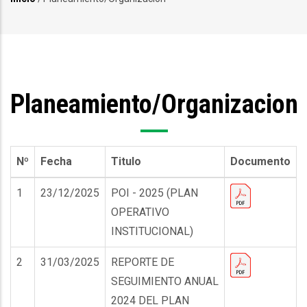
Sobrescribir
enlaces
de
ayuda
Planeamiento/Organizacion
a
la
navegación
Nº
Fecha
Titulo
Documento
1
23/12/2025
POI - 2025 (PLAN
OPERATIVO
INSTITUCIONAL)
2
31/03/2025
REPORTE DE
SEGUIMIENTO ANUAL
2024 DEL PLAN