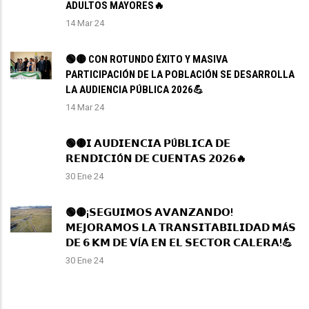
ADULTOS MAYORES🔥
14 Mar 24
🟢🟡 CON ROTUNDO ÉXITO Y MASIVA
PARTICIPACIÓN DE LA POBLACIÓN SE DESARROLLA
LA AUDIENCIA PÚBLICA 2026💪
14 Mar 24
🟢🟡𝗜 𝗔𝗨𝗗𝗜𝗘𝗡𝗖𝗜𝗔 𝗣Ú𝗕𝗟𝗜𝗖𝗔 𝗗𝗘
𝗥𝗘𝗡𝗗𝗜𝗖𝗜Ó𝗡 𝗗𝗘 𝗖𝗨𝗘𝗡𝗧𝗔𝗦 𝟮𝟬𝟮𝟲🔥
30 Ene 24
🟢🟡¡𝗦𝗘𝗚𝗨𝗜𝗠𝗢𝗦 𝗔𝗩𝗔𝗡𝗭𝗔𝗡𝗗𝗢!
𝗠𝗘𝗝𝗢𝗥𝗔𝗠𝗢𝗦 𝗟𝗔 𝗧𝗥𝗔𝗡𝗦𝗜𝗧𝗔𝗕𝗜𝗟𝗜𝗗𝗔𝗗 𝗠Á𝗦
𝗗𝗘 𝟲 𝗞𝗠 𝗗𝗘 𝗩Í𝗔 𝗘𝗡 𝗘𝗟 𝗦𝗘𝗖𝗧𝗢𝗥 𝗖𝗔𝗟𝗘𝗥𝗔!💪
30 Ene 24