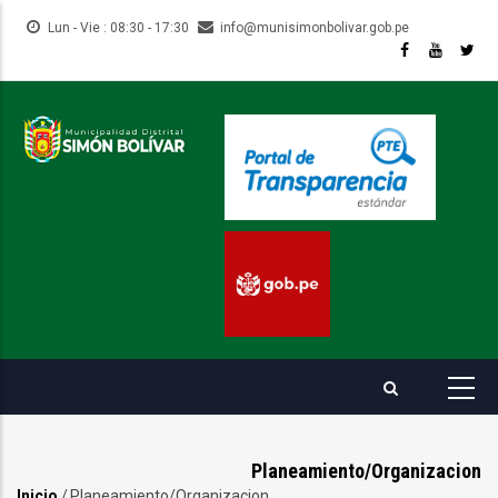
Pasar
Lun - Vie : 08:30 - 17:30
info@munisimonbolivar.gob.pe
al
contenido
principal
Planeamiento/Organizacion
Inicio
/
Planeamiento/Organizacion