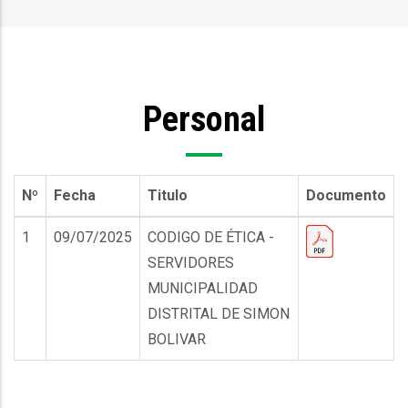
enlaces
de
ayuda
Personal
a
la
navegación
Nº
Fecha
Titulo
Documento
1
09/07/2025
CODIGO DE ÉTICA -
SERVIDORES
MUNICIPALIDAD
DISTRITAL DE SIMON
BOLIVAR