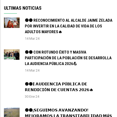
ULTIMAS NOTICIAS
🟢🟡 RECONOCIMIENTO AL ALCALDE JAIME ZELADA
POR INVERTIR EN LA CALIDAD DE VIDA DE LOS
ADULTOS MAYORES🔥
14 Mar 24
🟢🟡 CON ROTUNDO ÉXITO Y MASIVA
PARTICIPACIÓN DE LA POBLACIÓN SE DESARROLLA
LA AUDIENCIA PÚBLICA 2026💪
14 Mar 24
🟢🟡𝗜 𝗔𝗨𝗗𝗜𝗘𝗡𝗖𝗜𝗔 𝗣Ú𝗕𝗟𝗜𝗖𝗔 𝗗𝗘
𝗥𝗘𝗡𝗗𝗜𝗖𝗜Ó𝗡 𝗗𝗘 𝗖𝗨𝗘𝗡𝗧𝗔𝗦 𝟮𝟬𝟮𝟲🔥
30 Ene 24
🟢🟡¡𝗦𝗘𝗚𝗨𝗜𝗠𝗢𝗦 𝗔𝗩𝗔𝗡𝗭𝗔𝗡𝗗𝗢!
𝗠𝗘𝗝𝗢𝗥𝗔𝗠𝗢𝗦 𝗟𝗔 𝗧𝗥𝗔𝗡𝗦𝗜𝗧𝗔𝗕𝗜𝗟𝗜𝗗𝗔𝗗 𝗠Á𝗦