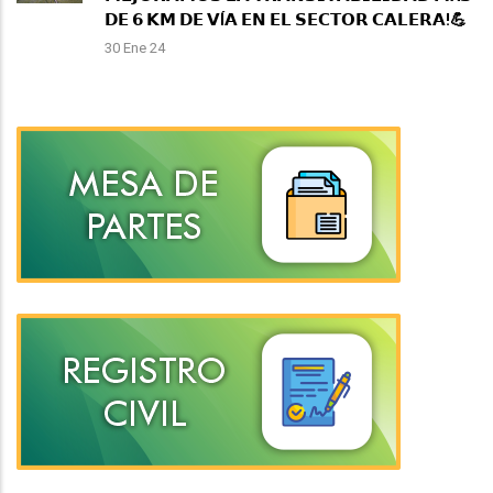
𝗗𝗘 𝟲 𝗞𝗠 𝗗𝗘 𝗩Í𝗔 𝗘𝗡 𝗘𝗟 𝗦𝗘𝗖𝗧𝗢𝗥 𝗖𝗔𝗟𝗘𝗥𝗔!💪
30 Ene 24