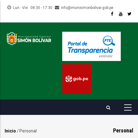
Pasar
Lun - Vie : 08:30 - 17:30
info@munisimonbolivar.gob.pe
al
contenido
principal
Personal
Inicio
/
Personal
Sobrescribir