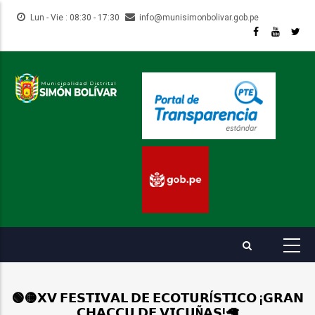
Pasar
Lun - Vie : 08:30 - 17:30
info@munisimonbolivar.gob.pe
al
contenido
principal
🟢🟡𝗫𝗩 𝗙𝗘𝗦𝗧𝗜𝗩𝗔𝗟 𝗗𝗘 𝗘𝗖𝗢𝗧𝗨𝗥Í𝗦𝗧𝗜𝗖𝗢 ¡𝗚𝗥𝗔𝗡
𝗖𝗛𝗔𝗖𝗖𝗨 𝗗𝗘 𝗩𝗜𝗖𝗨Ñ𝗔𝗦!🦙