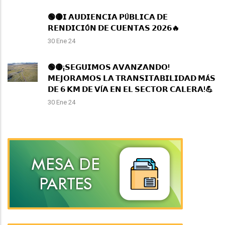
🟢🟡𝗜 𝗔𝗨𝗗𝗜𝗘𝗡𝗖𝗜𝗔 𝗣Ú𝗕𝗟𝗜𝗖𝗔 𝗗𝗘
𝗥𝗘𝗡𝗗𝗜𝗖𝗜Ó𝗡 𝗗𝗘 𝗖𝗨𝗘𝗡𝗧𝗔𝗦 𝟮𝟬𝟮𝟲🔥
30 Ene 24
🟢🟡¡𝗦𝗘𝗚𝗨𝗜𝗠𝗢𝗦 𝗔𝗩𝗔𝗡𝗭𝗔𝗡𝗗𝗢!
𝗠𝗘𝗝𝗢𝗥𝗔𝗠𝗢𝗦 𝗟𝗔 𝗧𝗥𝗔𝗡𝗦𝗜𝗧𝗔𝗕𝗜𝗟𝗜𝗗𝗔𝗗 𝗠Á𝗦
𝗗𝗘 𝟲 𝗞𝗠 𝗗𝗘 𝗩Í𝗔 𝗘𝗡 𝗘𝗟 𝗦𝗘𝗖𝗧𝗢𝗥 𝗖𝗔𝗟𝗘𝗥𝗔!💪
30 Ene 24