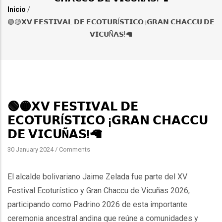
Inicio
/
Sobrescribir
🟢🟡𝗫𝗩 𝗙𝗘𝗦𝗧𝗜𝗩𝗔𝗟 𝗗𝗘 𝗘𝗖𝗢𝗧𝗨𝗥Í𝗦𝗧𝗜𝗖𝗢 ¡𝗚𝗥𝗔𝗡 𝗖𝗛𝗔𝗖𝗖𝗨 𝗗𝗘
enlaces
𝗩𝗜𝗖𝗨Ñ𝗔𝗦!🦙
de
ayuda
a
la
🟢🟡𝗫𝗩 𝗙𝗘𝗦𝗧𝗜𝗩𝗔𝗟 𝗗𝗘
navegación
𝗘𝗖𝗢𝗧𝗨𝗥Í𝗦𝗧𝗜𝗖𝗢 ¡𝗚𝗥𝗔𝗡 𝗖𝗛𝗔𝗖𝗖𝗨
𝗗𝗘 𝗩𝗜𝗖𝗨Ñ𝗔𝗦!🦙
30 January 2024
/
Comments
El alcalde bolivariano Jaime Zelada fue parte del XV
Festival Ecoturístico y Gran Chaccu de Vicuñas 2026,
participando como Padrino 2026 de esta importante
ceremonia ancestral andina que reúne a comunidades y