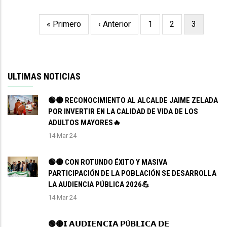
Primera
« Primero
Página
‹ Anterior
Page
1
Page
2
Página
3
Paginación
página
anterior
actual
ULTIMAS NOTICIAS
🟢🟡 RECONOCIMIENTO AL ALCALDE JAIME ZELADA
POR INVERTIR EN LA CALIDAD DE VIDA DE LOS
ADULTOS MAYORES🔥
14 Mar 24
🟢🟡 CON ROTUNDO ÉXITO Y MASIVA
PARTICIPACIÓN DE LA POBLACIÓN SE DESARROLLA
LA AUDIENCIA PÚBLICA 2026💪
14 Mar 24
🟢🟡𝗜 𝗔𝗨𝗗𝗜𝗘𝗡𝗖𝗜𝗔 𝗣Ú𝗕𝗟𝗜𝗖𝗔 𝗗𝗘