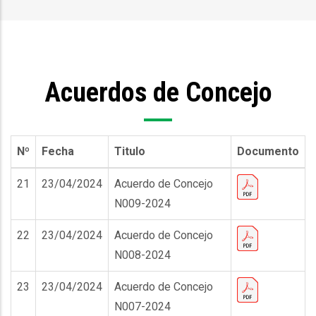
enlaces
de
ayuda
Acuerdos de Concejo
a
la
navegación
Nº
Fecha
Titulo
Documento
21
23/04/2024
Acuerdo de Concejo
N009-2024
22
23/04/2024
Acuerdo de Concejo
N008-2024
23
23/04/2024
Acuerdo de Concejo
N007-2024