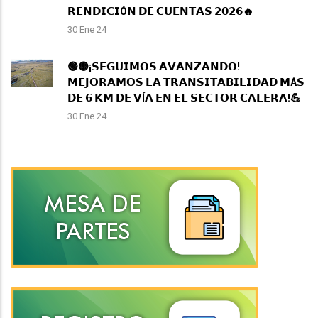
𝗥𝗘𝗡𝗗𝗜𝗖𝗜Ó𝗡 𝗗𝗘 𝗖𝗨𝗘𝗡𝗧𝗔𝗦 𝟮𝟬𝟮𝟲🔥
30 Ene 24
🟢🟡¡𝗦𝗘𝗚𝗨𝗜𝗠𝗢𝗦 𝗔𝗩𝗔𝗡𝗭𝗔𝗡𝗗𝗢!
𝗠𝗘𝗝𝗢𝗥𝗔𝗠𝗢𝗦 𝗟𝗔 𝗧𝗥𝗔𝗡𝗦𝗜𝗧𝗔𝗕𝗜𝗟𝗜𝗗𝗔𝗗 𝗠Á𝗦
𝗗𝗘 𝟲 𝗞𝗠 𝗗𝗘 𝗩Í𝗔 𝗘𝗡 𝗘𝗟 𝗦𝗘𝗖𝗧𝗢𝗥 𝗖𝗔𝗟𝗘𝗥𝗔!💪
30 Ene 24