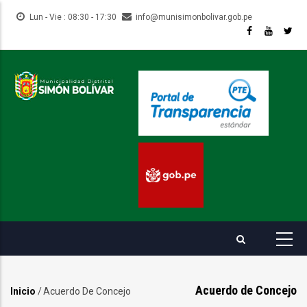
Pasar
Lun - Vie : 08:30 - 17:30
info@munisimonbolivar.gob.pe
al
contenido
principal
Acuerdo de Concejo
Inicio
/
Acuerdo De Concejo
Sobrescribir