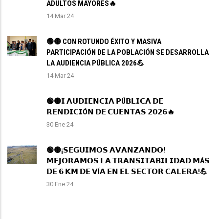
ADULTOS MAYORES🔥
14 Mar 24
🟢🟡 CON ROTUNDO ÉXITO Y MASIVA
PARTICIPACIÓN DE LA POBLACIÓN SE DESARROLLA
LA AUDIENCIA PÚBLICA 2026💪
14 Mar 24
🟢🟡𝗜 𝗔𝗨𝗗𝗜𝗘𝗡𝗖𝗜𝗔 𝗣Ú𝗕𝗟𝗜𝗖𝗔 𝗗𝗘
𝗥𝗘𝗡𝗗𝗜𝗖𝗜Ó𝗡 𝗗𝗘 𝗖𝗨𝗘𝗡𝗧𝗔𝗦 𝟮𝟬𝟮𝟲🔥
30 Ene 24
🟢🟡¡𝗦𝗘𝗚𝗨𝗜𝗠𝗢𝗦 𝗔𝗩𝗔𝗡𝗭𝗔𝗡𝗗𝗢!
𝗠𝗘𝗝𝗢𝗥𝗔𝗠𝗢𝗦 𝗟𝗔 𝗧𝗥𝗔𝗡𝗦𝗜𝗧𝗔𝗕𝗜𝗟𝗜𝗗𝗔𝗗 𝗠Á𝗦
𝗗𝗘 𝟲 𝗞𝗠 𝗗𝗘 𝗩Í𝗔 𝗘𝗡 𝗘𝗟 𝗦𝗘𝗖𝗧𝗢𝗥 𝗖𝗔𝗟𝗘𝗥𝗔!💪
30 Ene 24