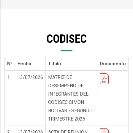
enlaces
de
ayuda
CODISEC
a
la
navegación
Nº
Fecha
Titulo
Documento
1
13/07/2026
MATRIZ DE
DESEMPEÑO DE
INTEGRANTES DEL
CODISEC SIMON
BOLIVAR - SEGUNDO
TRIMESTRE 2026
2
13/07/2026
ACTA DE REUNION