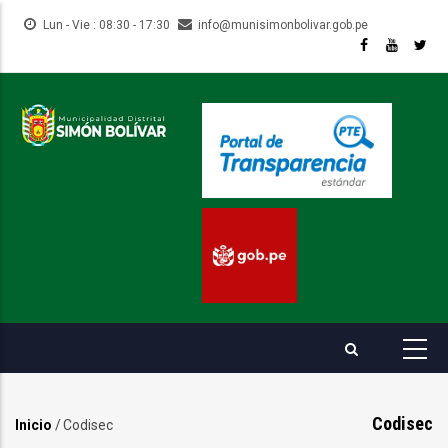
Pasar
Lun - Vie : 08:30 - 17:30
info@munisimonbolivar.gob.pe
al
contenido
principal
Codisec
Inicio
/
Codisec
Sobrescribir