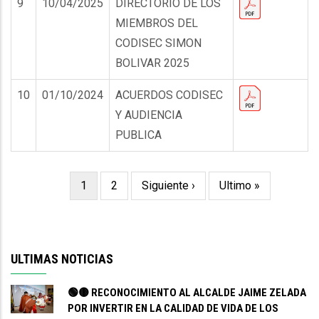
9
10/04/2025
DIRECTORIO DE LOS
MIEMBROS DEL
CODISEC SIMON
BOLIVAR 2025
10
01/10/2024
ACUERDOS CODISEC
Y AUDIENCIA
PUBLICA
Página
1
Page
2
Siguiente
Siguiente ›
Última
Ultimo »
Paginación
actual
página
página
ULTIMAS NOTICIAS
🟢🟡 RECONOCIMIENTO AL ALCALDE JAIME ZELADA
POR INVERTIR EN LA CALIDAD DE VIDA DE LOS