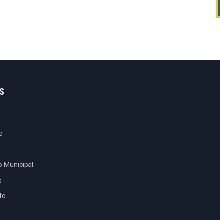
S
o
e
o Municipal
s
to