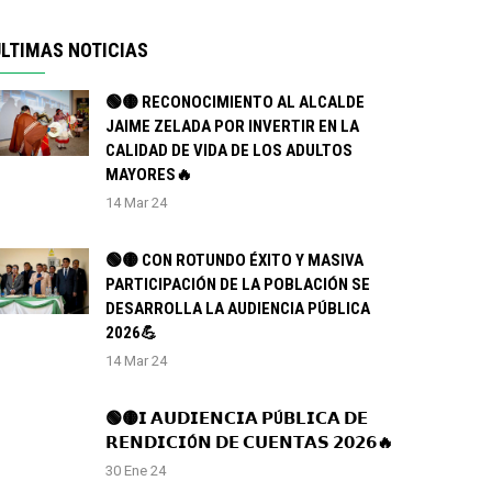
LTIMAS NOTICIAS
🟢🟡 RECONOCIMIENTO AL ALCALDE
JAIME ZELADA POR INVERTIR EN LA
CALIDAD DE VIDA DE LOS ADULTOS
MAYORES🔥
14 Mar 24
🟢🟡 CON ROTUNDO ÉXITO Y MASIVA
PARTICIPACIÓN DE LA POBLACIÓN SE
DESARROLLA LA AUDIENCIA PÚBLICA
2026💪
14 Mar 24
🟢🟡𝗜 𝗔𝗨𝗗𝗜𝗘𝗡𝗖𝗜𝗔 𝗣Ú𝗕𝗟𝗜𝗖𝗔 𝗗𝗘
𝗥𝗘𝗡𝗗𝗜𝗖𝗜Ó𝗡 𝗗𝗘 𝗖𝗨𝗘𝗡𝗧𝗔𝗦 𝟮𝟬𝟮𝟲🔥
30 Ene 24