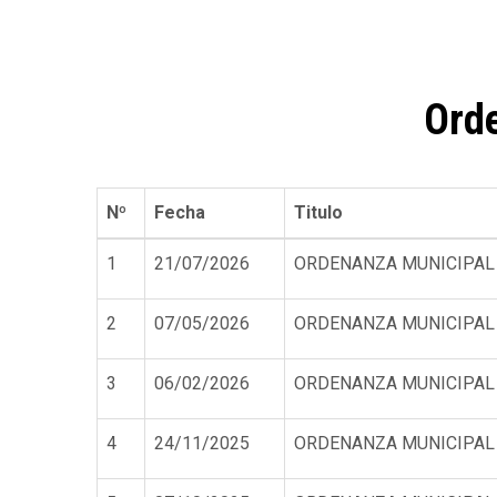
de
ayuda
a
Ord
la
navegación
Nº
Fecha
Titulo
1
21/07/2026
ORDENANZA MUNICIPAL 
2
07/05/2026
ORDENANZA MUNICIPAL 
3
06/02/2026
ORDENANZA MUNICIPAL
4
24/11/2025
ORDENANZA MUNICIPAL