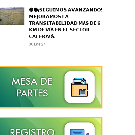
🟢🟡¡𝗦𝗘𝗚𝗨𝗜𝗠𝗢𝗦 𝗔𝗩𝗔𝗡𝗭𝗔𝗡𝗗𝗢!
𝗠𝗘𝗝𝗢𝗥𝗔𝗠𝗢𝗦 𝗟𝗔
𝗧𝗥𝗔𝗡𝗦𝗜𝗧𝗔𝗕𝗜𝗟𝗜𝗗𝗔𝗗 𝗠Á𝗦 𝗗𝗘 𝟲
𝗞𝗠 𝗗𝗘 𝗩Í𝗔 𝗘𝗡 𝗘𝗟 𝗦𝗘𝗖𝗧𝗢𝗥
𝗖𝗔𝗟𝗘𝗥𝗔!💪
30 Ene 24