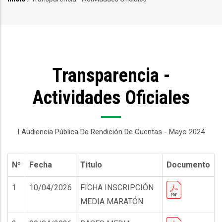
Sobrescribir
enlaces
de
ayuda
Transparencia -
a
la
Actividades Oficiales
navegación
I Audiencia Pública De Rendición De Cuentas - Mayo 2024
Nº
Fecha
Titulo
Documento
1
10/04/2026
FICHA INSCRIPCIÓN
MEDIA MARATÓN