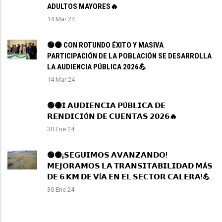
ADULTOS MAYORES🔥
14 Mar 24
🟢🟡 CON ROTUNDO ÉXITO Y MASIVA
PARTICIPACIÓN DE LA POBLACIÓN SE DESARROLLA
LA AUDIENCIA PÚBLICA 2026💪
14 Mar 24
🟢🟡𝗜 𝗔𝗨𝗗𝗜𝗘𝗡𝗖𝗜𝗔 𝗣Ú𝗕𝗟𝗜𝗖𝗔 𝗗𝗘
𝗥𝗘𝗡𝗗𝗜𝗖𝗜Ó𝗡 𝗗𝗘 𝗖𝗨𝗘𝗡𝗧𝗔𝗦 𝟮𝟬𝟮𝟲🔥
30 Ene 24
🟢🟡¡𝗦𝗘𝗚𝗨𝗜𝗠𝗢𝗦 𝗔𝗩𝗔𝗡𝗭𝗔𝗡𝗗𝗢!
𝗠𝗘𝗝𝗢𝗥𝗔𝗠𝗢𝗦 𝗟𝗔 𝗧𝗥𝗔𝗡𝗦𝗜𝗧𝗔𝗕𝗜𝗟𝗜𝗗𝗔𝗗 𝗠Á𝗦
𝗗𝗘 𝟲 𝗞𝗠 𝗗𝗘 𝗩Í𝗔 𝗘𝗡 𝗘𝗟 𝗦𝗘𝗖𝗧𝗢𝗥 𝗖𝗔𝗟𝗘𝗥𝗔!💪
30 Ene 24