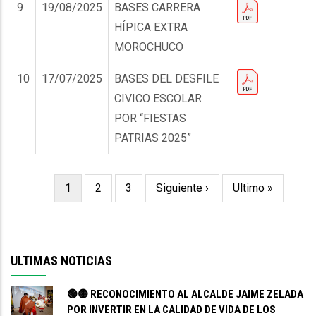
9
19/08/2025
BASES CARRERA
HÍPICA EXTRA
MOROCHUCO
10
17/07/2025
BASES DEL DESFILE
CIVICO ESCOLAR
POR “FIESTAS
PATRIAS 2025”
Página
1
Page
2
Page
3
Siguiente
Siguiente ›
Última
Ultimo »
Paginación
actual
página
página
ULTIMAS NOTICIAS
🟢🟡 RECONOCIMIENTO AL ALCALDE JAIME ZELADA
POR INVERTIR EN LA CALIDAD DE VIDA DE LOS