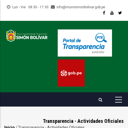
Pasar
Lun - Vie : 08:30 - 17:30
info@munisimonbolivar.gob.pe
al
contenido
principal
Transparencia - Actividades Oficiales
Inicio
/
Transparencia - Actividades Oficiales