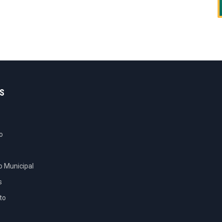
S
o
e
o Municipal
s
to