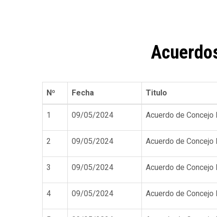
de
ayuda
a
Acuerdos
la
navegación
Nº
Fecha
Titulo
1
09/05/2024
Acuerdo de Concejo
2
09/05/2024
Acuerdo de Concejo
3
09/05/2024
Acuerdo de Concejo
4
09/05/2024
Acuerdo de Concejo