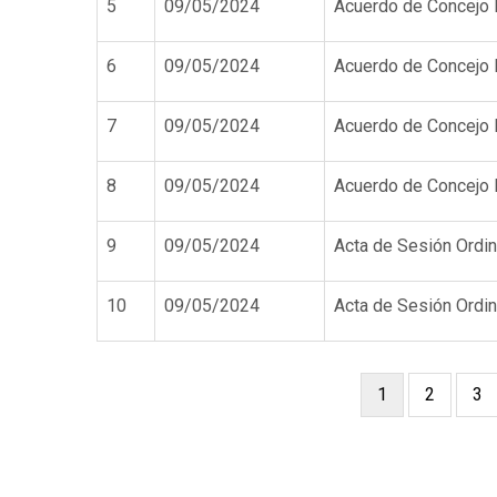
5
09/05/2024
Acuerdo de Concejo
6
09/05/2024
Acuerdo de Concejo
7
09/05/2024
Acuerdo de Concejo
8
09/05/2024
Acuerdo de Concejo
9
09/05/2024
Acta de Sesión Ordi
10
09/05/2024
Acta de Sesión Ordi
Página
1
Page
2
Pa
3
Paginación
actual