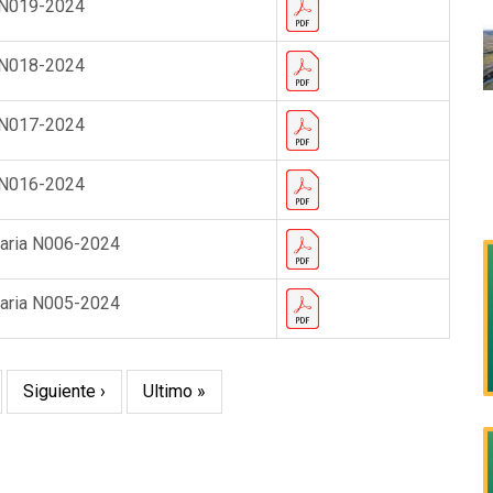
 N019-2024
 N018-2024
 N017-2024
 N016-2024
naria N006-2024
naria N005-2024
ge
Siguiente
Siguiente ›
Última
Ultimo »
página
página