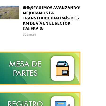
🟢🟡¡𝗦𝗘𝗚𝗨𝗜𝗠𝗢𝗦 𝗔𝗩𝗔𝗡𝗭𝗔𝗡𝗗𝗢!
𝗠𝗘𝗝𝗢𝗥𝗔𝗠𝗢𝗦 𝗟𝗔
𝗧𝗥𝗔𝗡𝗦𝗜𝗧𝗔𝗕𝗜𝗟𝗜𝗗𝗔𝗗 𝗠Á𝗦 𝗗𝗘 𝟲
𝗞𝗠 𝗗𝗘 𝗩Í𝗔 𝗘𝗡 𝗘𝗟 𝗦𝗘𝗖𝗧𝗢𝗥
𝗖𝗔𝗟𝗘𝗥𝗔!💪
30 Ene 24