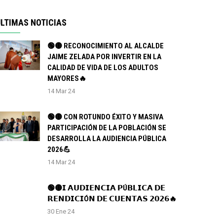
LTIMAS NOTICIAS
🟢🟡 RECONOCIMIENTO AL ALCALDE
JAIME ZELADA POR INVERTIR EN LA
CALIDAD DE VIDA DE LOS ADULTOS
MAYORES🔥
14 Mar 24
🟢🟡 CON ROTUNDO ÉXITO Y MASIVA
PARTICIPACIÓN DE LA POBLACIÓN SE
DESARROLLA LA AUDIENCIA PÚBLICA
2026💪
14 Mar 24
🟢🟡𝗜 𝗔𝗨𝗗𝗜𝗘𝗡𝗖𝗜𝗔 𝗣Ú𝗕𝗟𝗜𝗖𝗔 𝗗𝗘
𝗥𝗘𝗡𝗗𝗜𝗖𝗜Ó𝗡 𝗗𝗘 𝗖𝗨𝗘𝗡𝗧𝗔𝗦 𝟮𝟬𝟮𝟲🔥
30 Ene 24