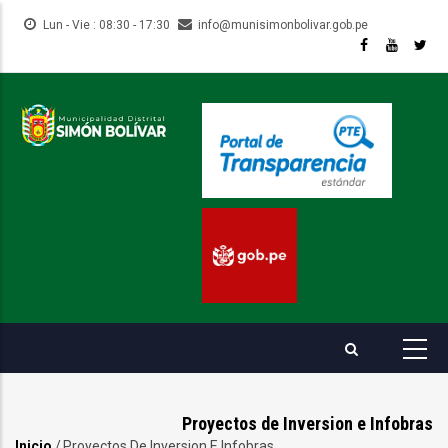
Pasar
Lun - Vie : 08:30 - 17:30
info@munisimonbolivar.gob.pe
al
contenido
principal
Proyectos de Inversion e Infobras
Inicio
/
Proyectos De Inversion E Infobras