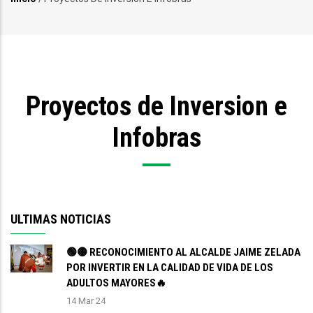
Sobrescribir
enlaces
de
ayuda
Proyectos de Inversion e
a
la
Infobras
navegación
ULTIMAS NOTICIAS
🟢🟡 RECONOCIMIENTO AL ALCALDE JAIME ZELADA
POR INVERTIR EN LA CALIDAD DE VIDA DE LOS
ADULTOS MAYORES🔥
14 Mar 24