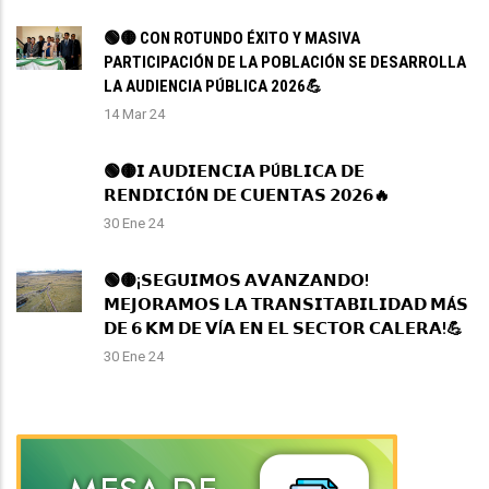
🟢🟡 CON ROTUNDO ÉXITO Y MASIVA
PARTICIPACIÓN DE LA POBLACIÓN SE DESARROLLA
LA AUDIENCIA PÚBLICA 2026💪
14 Mar 24
🟢🟡𝗜 𝗔𝗨𝗗𝗜𝗘𝗡𝗖𝗜𝗔 𝗣Ú𝗕𝗟𝗜𝗖𝗔 𝗗𝗘
𝗥𝗘𝗡𝗗𝗜𝗖𝗜Ó𝗡 𝗗𝗘 𝗖𝗨𝗘𝗡𝗧𝗔𝗦 𝟮𝟬𝟮𝟲🔥
30 Ene 24
🟢🟡¡𝗦𝗘𝗚𝗨𝗜𝗠𝗢𝗦 𝗔𝗩𝗔𝗡𝗭𝗔𝗡𝗗𝗢!
𝗠𝗘𝗝𝗢𝗥𝗔𝗠𝗢𝗦 𝗟𝗔 𝗧𝗥𝗔𝗡𝗦𝗜𝗧𝗔𝗕𝗜𝗟𝗜𝗗𝗔𝗗 𝗠Á𝗦
𝗗𝗘 𝟲 𝗞𝗠 𝗗𝗘 𝗩Í𝗔 𝗘𝗡 𝗘𝗟 𝗦𝗘𝗖𝗧𝗢𝗥 𝗖𝗔𝗟𝗘𝗥𝗔!💪
30 Ene 24