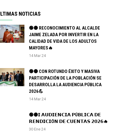
LTIMAS NOTICIAS
🟢🟡 RECONOCIMIENTO AL ALCALDE
JAIME ZELADA POR INVERTIR EN LA
CALIDAD DE VIDA DE LOS ADULTOS
MAYORES🔥
14 Mar 24
🟢🟡 CON ROTUNDO ÉXITO Y MASIVA
PARTICIPACIÓN DE LA POBLACIÓN SE
DESARROLLA LA AUDIENCIA PÚBLICA
2026💪
14 Mar 24
🟢🟡𝗜 𝗔𝗨𝗗𝗜𝗘𝗡𝗖𝗜𝗔 𝗣Ú𝗕𝗟𝗜𝗖𝗔 𝗗𝗘
𝗥𝗘𝗡𝗗𝗜𝗖𝗜Ó𝗡 𝗗𝗘 𝗖𝗨𝗘𝗡𝗧𝗔𝗦 𝟮𝟬𝟮𝟲🔥
30 Ene 24