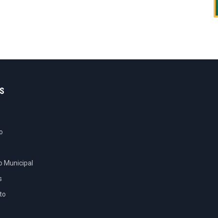
S
o
e
o Municipal
s
to