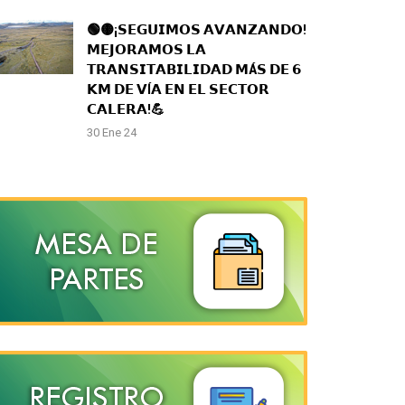
🟢🟡¡𝗦𝗘𝗚𝗨𝗜𝗠𝗢𝗦 𝗔𝗩𝗔𝗡𝗭𝗔𝗡𝗗𝗢!
𝗠𝗘𝗝𝗢𝗥𝗔𝗠𝗢𝗦 𝗟𝗔
𝗧𝗥𝗔𝗡𝗦𝗜𝗧𝗔𝗕𝗜𝗟𝗜𝗗𝗔𝗗 𝗠Á𝗦 𝗗𝗘 𝟲
𝗞𝗠 𝗗𝗘 𝗩Í𝗔 𝗘𝗡 𝗘𝗟 𝗦𝗘𝗖𝗧𝗢𝗥
𝗖𝗔𝗟𝗘𝗥𝗔!💪
30 Ene 24