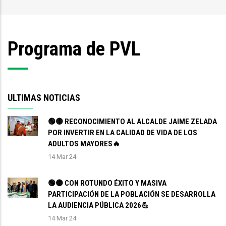
enlaces
de
Programa de PVL
ayuda
a
la
navegación
ULTIMAS NOTICIAS
🟢🟡 RECONOCIMIENTO AL ALCALDE JAIME ZELADA
POR INVERTIR EN LA CALIDAD DE VIDA DE LOS
ADULTOS MAYORES🔥
14 Mar 24
🟢🟡 CON ROTUNDO ÉXITO Y MASIVA
PARTICIPACIÓN DE LA POBLACIÓN SE DESARROLLA
LA AUDIENCIA PÚBLICA 2026💪
14 Mar 24