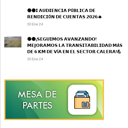
🟢🟡𝗜 𝗔𝗨𝗗𝗜𝗘𝗡𝗖𝗜𝗔 𝗣Ú𝗕𝗟𝗜𝗖𝗔 𝗗𝗘
𝗥𝗘𝗡𝗗𝗜𝗖𝗜Ó𝗡 𝗗𝗘 𝗖𝗨𝗘𝗡𝗧𝗔𝗦 𝟮𝟬𝟮𝟲🔥
30 Ene 24
🟢🟡¡𝗦𝗘𝗚𝗨𝗜𝗠𝗢𝗦 𝗔𝗩𝗔𝗡𝗭𝗔𝗡𝗗𝗢!
𝗠𝗘𝗝𝗢𝗥𝗔𝗠𝗢𝗦 𝗟𝗔 𝗧𝗥𝗔𝗡𝗦𝗜𝗧𝗔𝗕𝗜𝗟𝗜𝗗𝗔𝗗 𝗠Á𝗦
𝗗𝗘 𝟲 𝗞𝗠 𝗗𝗘 𝗩Í𝗔 𝗘𝗡 𝗘𝗟 𝗦𝗘𝗖𝗧𝗢𝗥 𝗖𝗔𝗟𝗘𝗥𝗔!💪
30 Ene 24