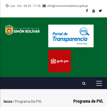
Pasar
Lun - Vie : 08:30 - 17:30
info@munisimonbolivar.gob.pe
al
contenido
principal
Programa de PVL
Inicio
/
Programa De PVL
Sobrescribir