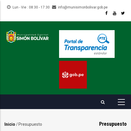
Pasar
Lun - Vie : 08:30 - 17:30
info@munisimonbolivar.gob.pe
al
contenido
principal
Presupuesto
Inicio
/
Presupuesto
Sobrescribir