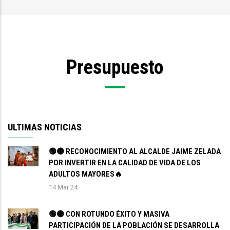
enlaces
de
ayuda
Presupuesto
a
la
navegación
ULTIMAS NOTICIAS
🟢🟡 RECONOCIMIENTO AL ALCALDE JAIME ZELADA
POR INVERTIR EN LA CALIDAD DE VIDA DE LOS
ADULTOS MAYORES🔥
14 Mar 24
🟢🟡 CON ROTUNDO ÉXITO Y MASIVA
PARTICIPACIÓN DE LA POBLACIÓN SE DESARROLLA