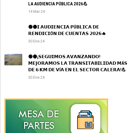
LA AUDIENCIA PÚBLICA 2026💪
14 Mar 24
🟢🟡𝗜 𝗔𝗨𝗗𝗜𝗘𝗡𝗖𝗜𝗔 𝗣Ú𝗕𝗟𝗜𝗖𝗔 𝗗𝗘
𝗥𝗘𝗡𝗗𝗜𝗖𝗜Ó𝗡 𝗗𝗘 𝗖𝗨𝗘𝗡𝗧𝗔𝗦 𝟮𝟬𝟮𝟲🔥
30 Ene 24
🟢🟡¡𝗦𝗘𝗚𝗨𝗜𝗠𝗢𝗦 𝗔𝗩𝗔𝗡𝗭𝗔𝗡𝗗𝗢!
𝗠𝗘𝗝𝗢𝗥𝗔𝗠𝗢𝗦 𝗟𝗔 𝗧𝗥𝗔𝗡𝗦𝗜𝗧𝗔𝗕𝗜𝗟𝗜𝗗𝗔𝗗 𝗠Á𝗦
𝗗𝗘 𝟲 𝗞𝗠 𝗗𝗘 𝗩Í𝗔 𝗘𝗡 𝗘𝗟 𝗦𝗘𝗖𝗧𝗢𝗥 𝗖𝗔𝗟𝗘𝗥𝗔!💪
30 Ene 24