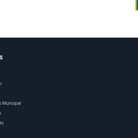
S
o
e
o Municipal
s
to