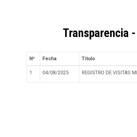
de
ayuda
a
Transparencia -
la
navegación
Nº
Fecha
Titulo
1
04/08/2025
REGISTRO DE VISITAS M