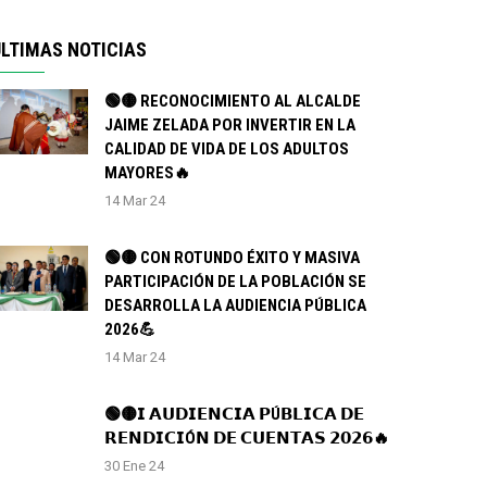
LTIMAS NOTICIAS
🟢🟡 RECONOCIMIENTO AL ALCALDE
JAIME ZELADA POR INVERTIR EN LA
CALIDAD DE VIDA DE LOS ADULTOS
MAYORES🔥
14 Mar 24
🟢🟡 CON ROTUNDO ÉXITO Y MASIVA
PARTICIPACIÓN DE LA POBLACIÓN SE
DESARROLLA LA AUDIENCIA PÚBLICA
2026💪
14 Mar 24
🟢🟡𝗜 𝗔𝗨𝗗𝗜𝗘𝗡𝗖𝗜𝗔 𝗣Ú𝗕𝗟𝗜𝗖𝗔 𝗗𝗘
𝗥𝗘𝗡𝗗𝗜𝗖𝗜Ó𝗡 𝗗𝗘 𝗖𝗨𝗘𝗡𝗧𝗔𝗦 𝟮𝟬𝟮𝟲🔥
30 Ene 24