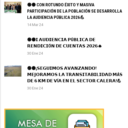
🟢🟡 CON ROTUNDO ÉXITO Y MASIVA
PARTICIPACIÓN DE LA POBLACIÓN SE DESARROLLA
LA AUDIENCIA PÚBLICA 2026💪
14 Mar 24
🟢🟡𝗜 𝗔𝗨𝗗𝗜𝗘𝗡𝗖𝗜𝗔 𝗣Ú𝗕𝗟𝗜𝗖𝗔 𝗗𝗘
𝗥𝗘𝗡𝗗𝗜𝗖𝗜Ó𝗡 𝗗𝗘 𝗖𝗨𝗘𝗡𝗧𝗔𝗦 𝟮𝟬𝟮𝟲🔥
30 Ene 24
🟢🟡¡𝗦𝗘𝗚𝗨𝗜𝗠𝗢𝗦 𝗔𝗩𝗔𝗡𝗭𝗔𝗡𝗗𝗢!
𝗠𝗘𝗝𝗢𝗥𝗔𝗠𝗢𝗦 𝗟𝗔 𝗧𝗥𝗔𝗡𝗦𝗜𝗧𝗔𝗕𝗜𝗟𝗜𝗗𝗔𝗗 𝗠Á𝗦
𝗗𝗘 𝟲 𝗞𝗠 𝗗𝗘 𝗩Í𝗔 𝗘𝗡 𝗘𝗟 𝗦𝗘𝗖𝗧𝗢𝗥 𝗖𝗔𝗟𝗘𝗥𝗔!💪
30 Ene 24