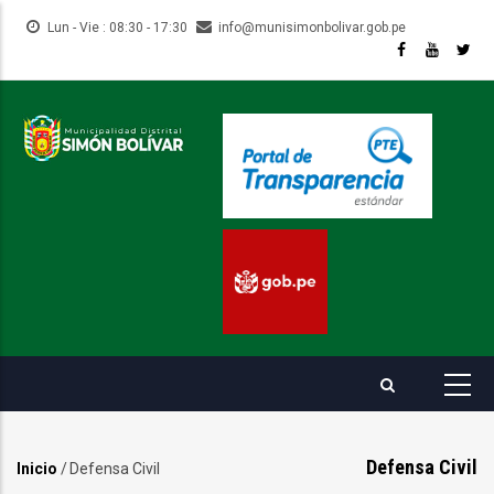
Pasar
Lun - Vie : 08:30 - 17:30
info@munisimonbolivar.gob.pe
al
contenido
principal
Defensa Civil
Inicio
/
Defensa Civil
Sobrescribir