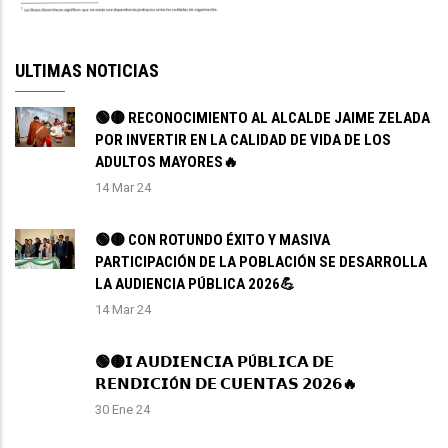
ULTIMAS NOTICIAS
🟢🟡 RECONOCIMIENTO AL ALCALDE JAIME ZELADA
POR INVERTIR EN LA CALIDAD DE VIDA DE LOS
ADULTOS MAYORES🔥
14 Mar 24
🟢🟡 CON ROTUNDO ÉXITO Y MASIVA
PARTICIPACIÓN DE LA POBLACIÓN SE DESARROLLA
LA AUDIENCIA PÚBLICA 2026💪
14 Mar 24
🟢🟡𝗜 𝗔𝗨𝗗𝗜𝗘𝗡𝗖𝗜𝗔 𝗣Ú𝗕𝗟𝗜𝗖𝗔 𝗗𝗘
𝗥𝗘𝗡𝗗𝗜𝗖𝗜Ó𝗡 𝗗𝗘 𝗖𝗨𝗘𝗡𝗧𝗔𝗦 𝟮𝟬𝟮𝟲🔥
30 Ene 24