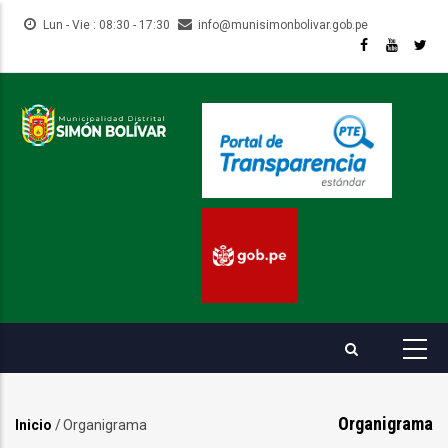
Pasar
Lun - Vie : 08:30 - 17:30
info@munisimonbolivar.gob.pe
al
contenido
principal
Organigrama
Inicio
/
Organigrama
Sobrescribir