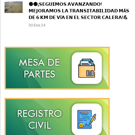
🟢🟡¡𝗦𝗘𝗚𝗨𝗜𝗠𝗢𝗦 𝗔𝗩𝗔𝗡𝗭𝗔𝗡𝗗𝗢!
𝗠𝗘𝗝𝗢𝗥𝗔𝗠𝗢𝗦 𝗟𝗔 𝗧𝗥𝗔𝗡𝗦𝗜𝗧𝗔𝗕𝗜𝗟𝗜𝗗𝗔𝗗 𝗠Á𝗦
𝗗𝗘 𝟲 𝗞𝗠 𝗗𝗘 𝗩Í𝗔 𝗘𝗡 𝗘𝗟 𝗦𝗘𝗖𝗧𝗢𝗥 𝗖𝗔𝗟𝗘𝗥𝗔!💪
30 Ene 24